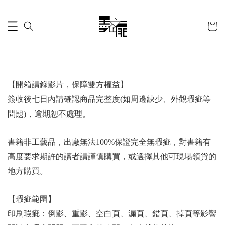
【開箱請錄影片，保障雙方權益】
簽收後七日內請確認商品完整度(如周邊缺少、外觀瑕疵等
問題)，逾期恕不處理。
書籍非工藝品，出廠無法100%保證完全無瑕疵，對書籍有
高度要求期許的讀者請謹慎購買，或選擇其他可現場領貨的
地方購買。
【瑕疵範圍】
印刷瑕疵：倒影、重影、空白頁、漏頁、錯頁、掉頁等影響