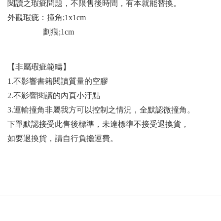
閱讀之瑕疵問題，不限售後時間，有本就能替換。
外觀瑕疵：撞角;1x1cm
劃痕;1cm
【非屬瑕疵範疇】
1.不影響書籍閱讀質量的空膠
2.不影響閱讀的內頁小汙點
3.運輸撞角非屬我方可以控制之情況，全默認微撞角。
下單默認接受此售後標準，未達標準不接受退換貨，
如要退換貨，請自行負擔運費。