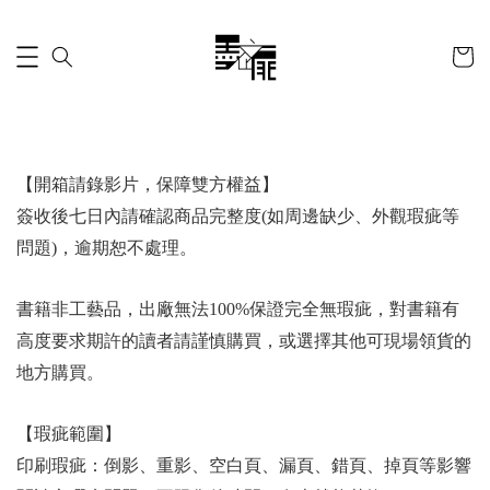
【開箱請錄影片，保障雙方權益】
簽收後七日內請確認商品完整度(如周邊缺少、外觀瑕疵等
問題)，逾期恕不處理。
書籍非工藝品，出廠無法100%保證完全無瑕疵，對書籍有
高度要求期許的讀者請謹慎購買，或選擇其他可現場領貨的
地方購買。
【瑕疵範圍】
印刷瑕疵：倒影、重影、空白頁、漏頁、錯頁、掉頁等影響