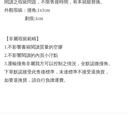
閱讀之瑕疵問題，不限售後時間，有本就能替換。
外觀瑕疵：撞角;1x1cm
劃痕;1cm
【非屬瑕疵範疇】
1.不影響書籍閱讀質量的空膠
2.不影響閱讀的內頁小汙點
3.運輸撞角非屬我方可以控制之情況，全默認微撞角。
下單默認接受此售後標準，未達標準不接受退換貨，
如要退換貨，請自行負擔運費。